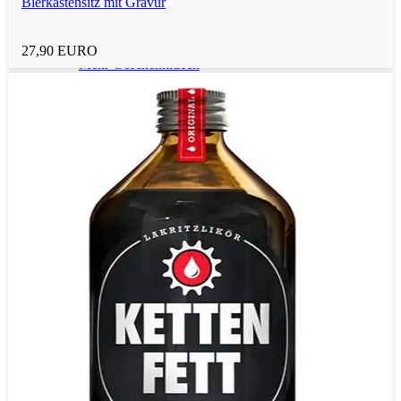
Bierkastensitz mit Gravur
Outdoorspielzeug
27,90 EURO
Mehr Geschenkideen
nach Thema
Biergeschenke
Werkzeug-Geschenke
Tee-Geschenke
Herzförmige Geschenke