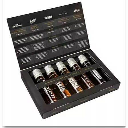
Bauarbeiter
Friseure
Lehrer
Krankenschwester
Ärzte und Mediziner
Juristen und Anwälte
Landwirte