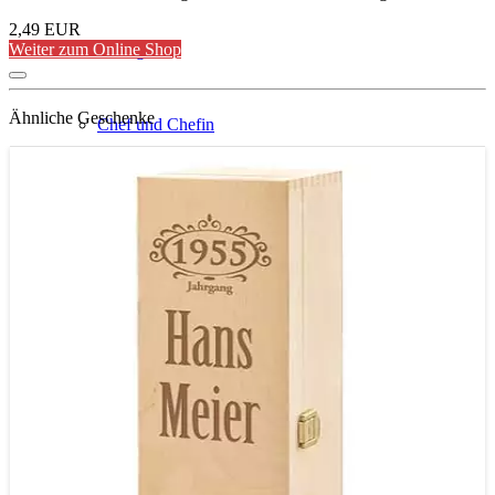
2,49 EUR
Weiter zum Online Shop
Kollegen
Ähnliche Geschenke
Chef und Chefin
Rentner
Studenten
1-jährige Kinder
1-jährige Jungs
1-jährige Mädchen