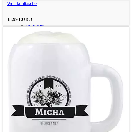
Weinkühltasche
Abschied
18,99 EURO
Ruhestand
Selbstständigkeit
Neueröffnung
Wichteln
Weihnachten
Bestandene Prüfung