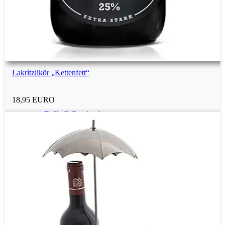
Berufsfiguren
Schraubenmännchen
Lakritzlikör „Kettenfett“
Alkohol-Geschenke
18,95 EURO
Fußball-Geschenke
Holz-Geschenke
Metall-Geschenke
Süßigkeiten-Geschenke