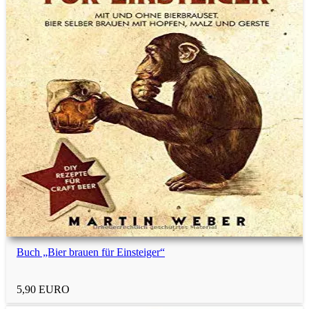
Personalisierte Geschenke
Praktische Geschenke
Deko-Geschenke
Liebesgeschenke
Heimwerker
Abschiedsgeschenke
Buch „Bier brauen für Einsteiger“
Geschenksets
5,90 EURO