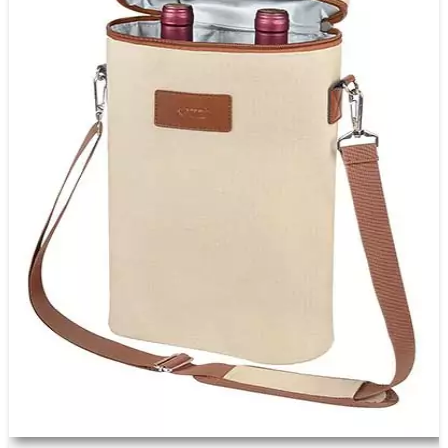
Geburtstag
Einjähriges
Jahrestag
Valentinstag
Rente
Julklapp