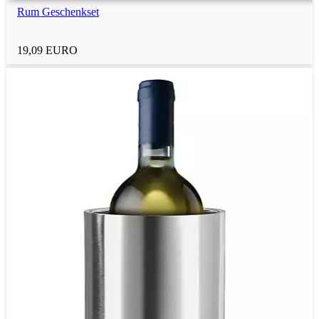
Rum Geschenkset
Hausmeister
19,09 EURO
Fußballtrainer
Kollegen
Berufsfiguren
Schraubenmännchen
Mehr Geschenkideen
nach Rubrik