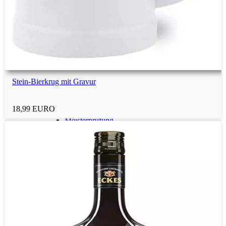
Berufsabschluss
Führerschein
Stein-Bierkrug mit Gravur
Gesellenprüfung
18,99 EURO
Meisterprüfung
Mehr Geschenkideen
nach Beruf
Handwerker