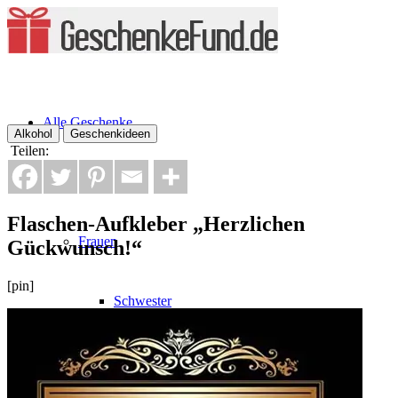
Alle Geschenke
Alkohol
Geschenkideen
Teilen:
nach Personen
Flaschen-Aufkleber „Herzlichen
Frauen
Gückwunsch!“
[pin]
Schwester
Mutter